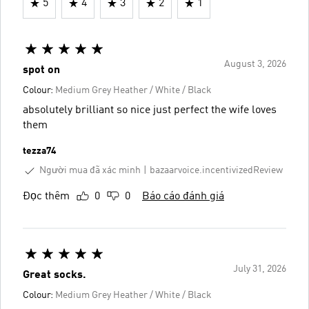
5
4
3
2
1
August 3, 2026
spot on
Colour:
Medium Grey Heather / White / Black
absolutely brilliant so nice just perfect the wife loves
them
tezza74
Người mua đã xác minh
bazaarvoice.incentivizedReview
Đọc thêm
0
0
Báo cáo đánh giá
July 31, 2026
Great socks.
Colour:
Medium Grey Heather / White / Black