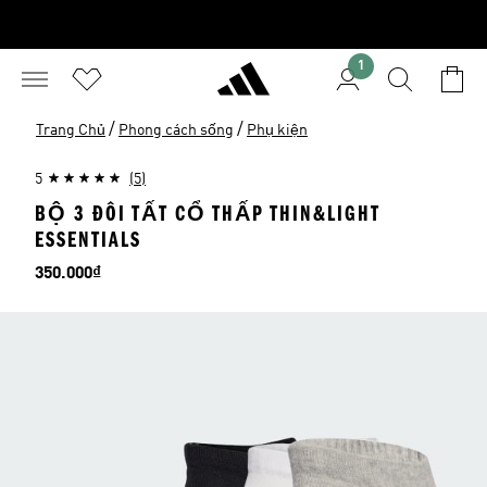
1
/
/
Trang Chủ
Phong cách sống
Phụ kiện
5
(5)
BỘ 3 ĐÔI TẤT CỔ THẤP THIN&LIGHT
ESSENTIALS
Giá
350.000₫