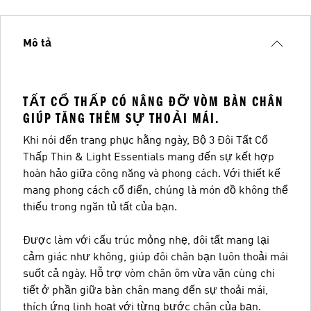
Mô tả
TẤT CỔ THẤP CÓ NÂNG ĐỠ VÒM BÀN CHÂN
GIÚP TĂNG THÊM SỰ THOẢI MÁI.
Khi nói đến trang phục hằng ngày, Bộ 3 Đôi Tất Cổ
Thấp Thin & Light Essentials mang đến sự kết hợp
hoàn hảo giữa công năng và phong cách. Với thiết kế
mang phong cách cổ điển, chúng là món đồ không thể
thiếu trong ngăn tủ tất của bạn.
Được làm với cấu trúc mỏng nhẹ, đôi tất mang lại
cảm giác như không, giúp đôi chân bạn luôn thoải mái
suốt cả ngày. Hỗ trợ vòm chân ôm vừa vặn cùng chi
tiết ở phần giữa bàn chân mang đến sự thoải mái,
thích ứng linh hoạt với từng bước chân của bạn.