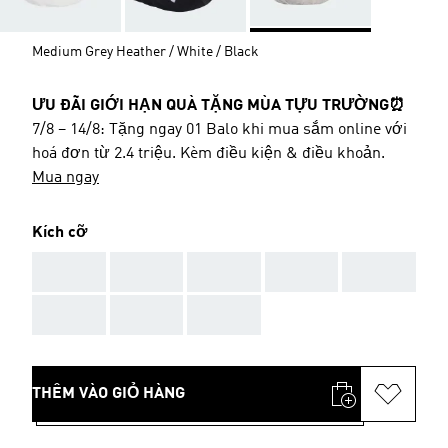
Medium Grey Heather / White / Black
ƯU ĐÃI GIỚI HẠN QUÀ TẶNG MÙA TỰU TRƯỜNG⏰
7/8 – 14/8: Tặng ngay 01 Balo khi mua sắm online với
hoá đơn từ 2.4 triệu. Kèm điều kiện & điều khoản.
Mua ngay
Kích cỡ
AAA
AAA
AAA
AAA
AAA
AAA
AAA
AAA
THÊM VÀO GIỎ HÀNG