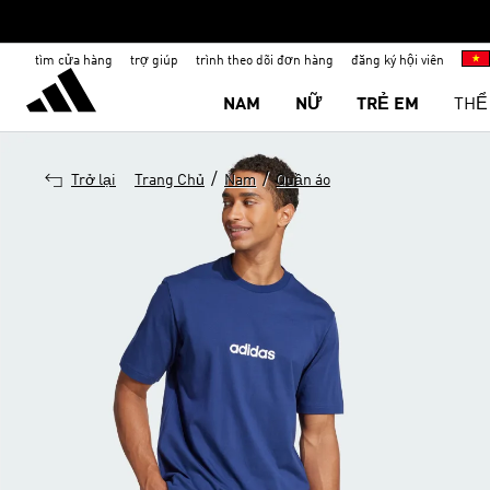
tìm cửa hàng
trợ giúp
trình theo dõi đơn hàng
đăng ký hội viên
NAM
NỮ
TRẺ EM
THỂ
/
/
Trở lại
Trang Chủ
Nam
Quần áo