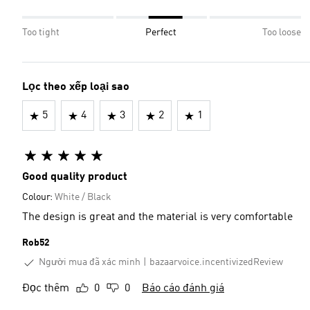
Too tight
Perfect
Too loose
Lọc theo xếp loại sao
5
4
3
2
1
Good quality product
Colour:
White / Black
The design is great and the material is very comfortable
Rob52
Người mua đã xác minh
bazaarvoice.incentivizedReview
Đọc thêm
0
0
Báo cáo đánh giá