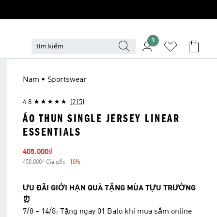
1
Nam • Sportswear
4.8
(215)
ÁO THUN SINGLE JERSEY LINEAR
ESSENTIALS
Giá bán
405.000₫
450.000₫ Giá gốc
-10%
Giảm giá
ƯU ĐÃI GIỚI HẠN QUÀ TẶNG MÙA TỰU TRƯỜNG
⏰
7/8 – 14/8: Tặng ngay 01 Balo khi mua sắm online