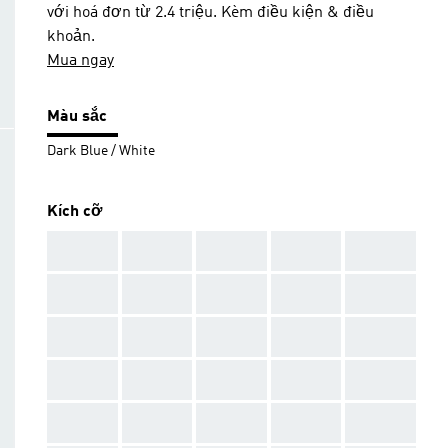
với hoá đơn từ 2.4 triệu. Kèm điều kiện & điều
khoản.
Mua ngay
Màu sắc
Dark Blue / White
Kích cỡ
AAA
AAA
AAA
AAA
AAA
AAA
AAA
AAA
AAA
AAA
AAA
AAA
AAA
AAA
AAA
AAA
AAA
AAA
AAA
AAA
AAA
AAA
AAA
AAA
AAA