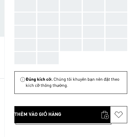
AAA
AAA
AAA
AAA
AAA
AAA
AAA
AAA
AAA
AAA
AAA
AAA
AAA
AAA
AAA
AAA
AAA
AAA
AAA
AAA
AAA
AAA
Đúng kích cỡ.
Chúng tôi khuyên bạn nên đặt theo
kích cỡ thông thường.
THÊM VÀO GIỎ HÀNG