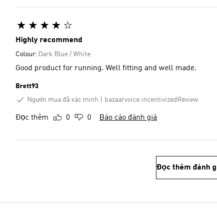
Highly recommend
Colour:
Dark Blue / White
Good product for running. Well fitting and well made.
Brett93
Người mua đã xác minh
bazaarvoice.incentivizedReview
Đọc thêm
0
0
Báo cáo đánh giá
Đọc thêm đánh g