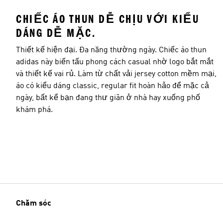
CHIẾC ÁO THUN DỄ CHỊU VỚI KIỂU
DÁNG DỄ MẶC.
Thiết kế hiện đại. Đa năng thường ngày. Chiếc áo thun
adidas này biến tấu phong cách casual nhờ logo bắt mắt
và thiết kế vai rủ. Làm từ chất vải jersey cotton mềm mại,
áo có kiểu dáng classic, regular fit hoàn hảo để mặc cả
ngày, bất kể bạn đang thư giãn ở nhà hay xuống phố
khám phá.
Chăm sóc