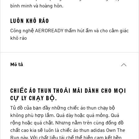
bình minh và hoàng hôn.
LUÔN KHÔ RÁO
Công nghệ AEROREADY thấm hút ẩm và cho cảm giác
khô ráo
Mô tả
CHIẾC ÁO THUN THOẢI MÁI DÀNH CHO MỌI
CỰ LY CHẠY BỘ.
Tủ đồ của bạn đầy những chiếc áo thun chạy bộ
không phù hợp lắm. Quá dày hoặc quá mỏng. Quá
rộng hoặc quá chật. Nhưng nằm trên cùng đống đồ
chất cao kia sẽ luôn là chiếc áo thun adidas Own The
Run này. Với chất liệu tái chế thể hiện cam kết bền