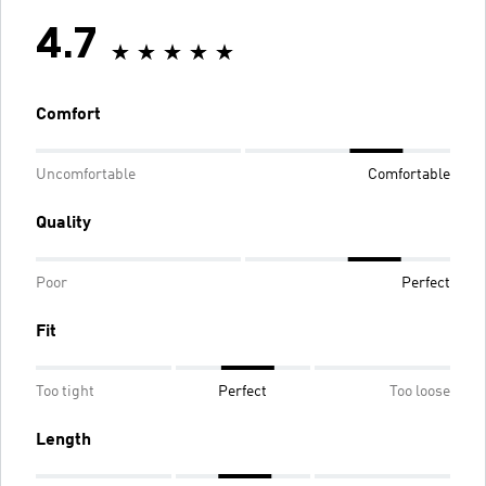
4.7
Comfort
Uncomfortable
Comfortable
Quality
Poor
Perfect
Fit
Too tight
Perfect
Too loose
Length