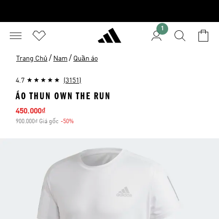
1
/
/
Trang Chủ
Nam
Quần áo
4.7
(3151)
ÁO THUN OWN THE RUN
Giá bán
450.000₫
900.000₫ Giá gốc
-50%
Giảm giá