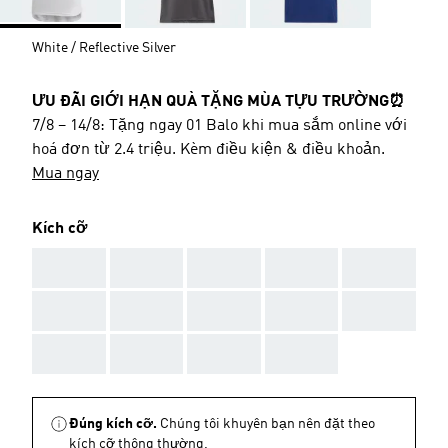
White / Reflective Silver
ƯU ĐÃI GIỚI HẠN QUÀ TẶNG MÙA TỰU TRƯỜNG⏰
7/8 – 14/8: Tặng ngay 01 Balo khi mua sắm online với
hoá đơn từ 2.4 triệu. Kèm điều kiện & điều khoản.
Mua ngay
Kích cỡ
AAA
AAA
AAA
AAA
AAA
AAA
AAA
AAA
AAA
AAA
AAA
AAA
AAA
AAA
Đúng kích cỡ.
Chúng tôi khuyên bạn nên đặt theo
kích cỡ thông thường.