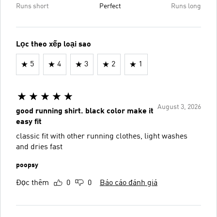
Runs short
Perfect
Runs long
Lọc theo xếp loại sao
5
4
3
2
1
August 3, 2026
good running shirt. black color make it
easy fit
classic fit with other running clothes, light washes
and dries fast
poopsy
Đọc thêm
0
0
Báo cáo đánh giá