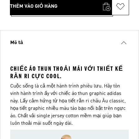
THÊM VÀO GIỎ HÀNG
Mô tả
CHIẾC ÁO THUN THOẢI MÁI VỚI THIẾT KẾ
RẰN RI CỰC COOL.
Cuộc sống là cả một hành trình phiêu lưu. Hãy tôn
vinh hành trình ấy với chiếc áo thun graphic adidas
này. Lấy cảm hứng từ họa tiết rằn ri châu Âu classic,
họa tiết graphic nhiều màu táo bạo nổi bật trên ngực
áo. Chất vải single jersey cotton mềm mại giúp bạn
luôn thoải mái suốt ngày dài.