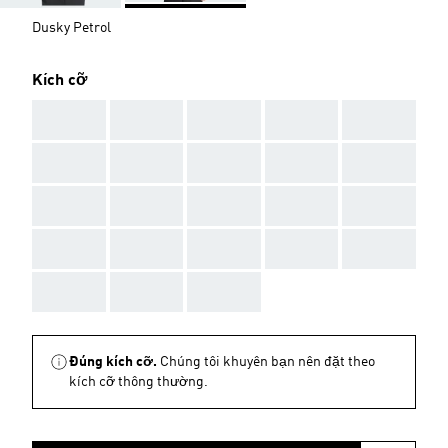
Dusky Petrol
Kích cỡ
AAA
AAA
AAA
AAA
AAA
AAA
AAA
AAA
AAA
AAA
AAA
AAA
AAA
AAA
AAA
AAA
AAA
AAA
AAA
AAA
AAA
AAA
AAA
Đúng kích cỡ.
Chúng tôi khuyên bạn nên đặt theo
kích cỡ thông thường.