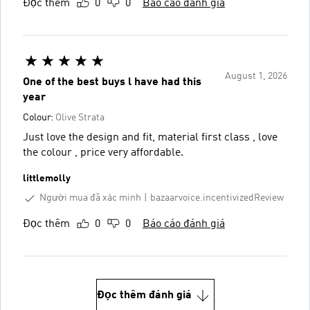
Đọc thêm
0
0
Báo cáo đánh giá
August 1, 2026
One of the best buys l have had this
year
Colour:
Olive Strata
Just love the design and fit, material first class , love
the colour , price very affordable.
littlemolly
Người mua đã xác minh
bazaarvoice.incentivizedReview
Đọc thêm
0
0
Báo cáo đánh giá
Đọc thêm đánh giá