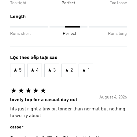
Too tight
Perfect
Too loose
Length
Runs short
Perfect
Runs long
Lọc theo xếp loại sao
5
4
3
2
1
August 4, 2026
lovely top for a casual day out
fits just right a tiny bit longer than normal but nothing
to worry about
casper