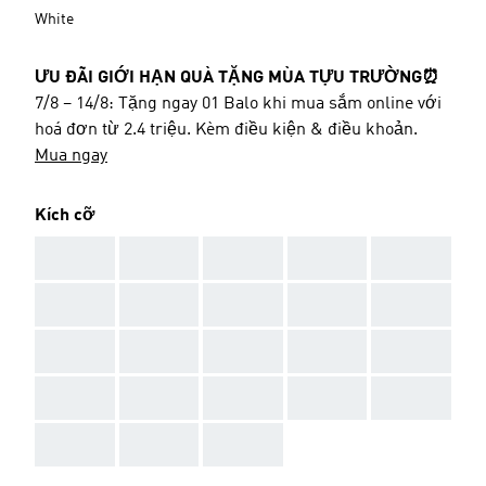
White
ƯU ĐÃI GIỚI HẠN QUÀ TẶNG MÙA TỰU TRƯỜNG⏰
7/8 – 14/8: Tặng ngay 01 Balo khi mua sắm online với
hoá đơn từ 2.4 triệu. Kèm điều kiện & điều khoản.
Mua ngay
Kích cỡ
AAA
AAA
AAA
AAA
AAA
AAA
AAA
AAA
AAA
AAA
AAA
AAA
AAA
AAA
AAA
AAA
AAA
AAA
AAA
AAA
AAA
AAA
AAA