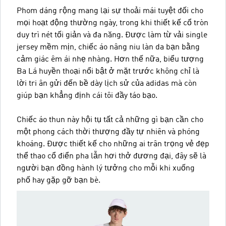
Phom dáng rộng mang lại sự thoải mái tuyệt đối cho
mọi hoạt động thường ngày, trong khi thiết kế cổ tròn
duy trì nét tối giản và đa năng. Được làm từ vải single
jersey mềm mịn, chiếc áo nâng niu làn da bạn bằng
cảm giác êm ái nhẹ nhàng. Hơn thế nữa, biểu tượng
Ba Lá huyền thoại nổi bật ở mặt trước không chỉ là
lời tri ân gửi đến bề dày lịch sử của adidas mà còn
giúp bạn khẳng định cái tôi đầy táo bạo.
Chiếc áo thun này hội tụ tất cả những gì bạn cần cho
một phong cách thời thượng đầy tự nhiên và phóng
khoáng. Được thiết kế cho những ai trân trọng vẻ đẹp
thể thao cổ điển pha lẫn hơi thở đương đại, đây sẽ là
người bạn đồng hành lý tưởng cho mỗi khi xuống
phố hay gặp gỡ bạn bè.