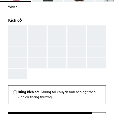
White
Kích cỡ
AAA
AAA
AAA
AAA
AAA
AAA
AAA
AAA
AAA
AAA
AAA
AAA
AAA
AAA
AAA
AAA
AAA
AAA
AAA
AAA
AAA
Đúng kích cỡ.
Chúng tôi khuyên bạn nên đặt theo
kích cỡ thông thường.