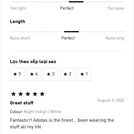
Too tight
Perfect
Too loose
Length
Runs short
Perfect
Runs long
Lọc theo xếp loại sao
5
4
3
2
1
August 3, 2026
Great stuff
Colour:
Night Indigo / White
Fantastic!! Adidas is the finest… been wearing the
stuff all my life