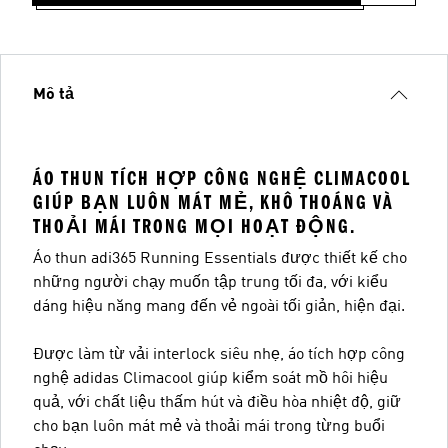
Mô tả
ÁO THUN TÍCH HỢP CÔNG NGHỆ CLIMACOOL
GIÚP BẠN LUÔN MÁT MẺ, KHÔ THOÁNG VÀ
THOẢI MÁI TRONG MỌI HOẠT ĐỘNG.
Áo thun adi365 Running Essentials được thiết kế cho
những người chạy muốn tập trung tối đa, với kiểu
dáng hiệu năng mang đến vẻ ngoài tối giản, hiện đại.
Được làm từ vải interlock siêu nhẹ, áo tích hợp công
nghệ adidas Climacool giúp kiểm soát mồ hôi hiệu
quả, với chất liệu thấm hút và điều hòa nhiệt độ, giữ
cho bạn luôn mát mẻ và thoải mái trong từng buổi