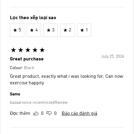
Lọc theo xếp loại sao
5
4
3
2
1
July 25, 2026
Great purchase
Colour:
Black
Great product, exactly what i was looking for. Can now
exercise happily
Samo
bazaarvoice.incentivizedReview
Đọc thêm
0
0
Báo cáo đánh giá