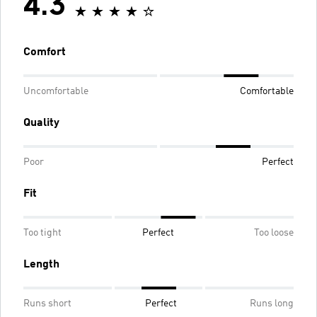
4.3
Comfort
Uncomfortable
Comfortable
Quality
Poor
Perfect
Fit
Too tight
Perfect
Too loose
Length
Runs short
Perfect
Runs long