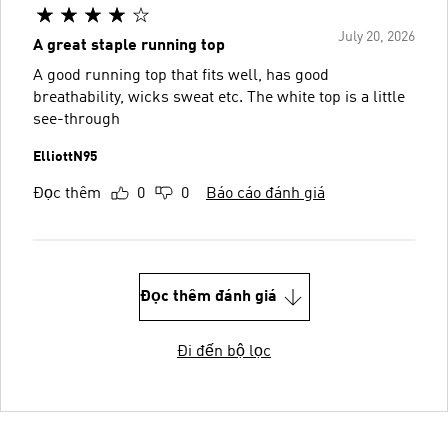
July 20, 2026
A great staple running top
A good running top that fits well, has good
breathability, wicks sweat etc. The white top is a little
see-through
ElliottN95
Đọc thêm
0
0
Báo cáo đánh giá
Đọc thêm đánh giá
Đi đến bộ lọc