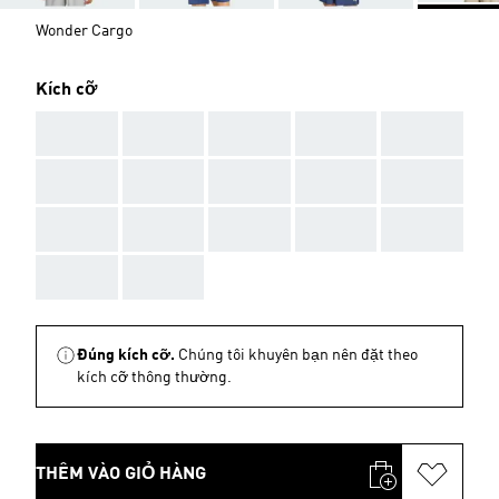
Wonder Cargo
Kích cỡ
AAA
AAA
AAA
AAA
AAA
AAA
AAA
AAA
AAA
AAA
AAA
AAA
AAA
AAA
AAA
AAA
AAA
Đúng kích cỡ.
Chúng tôi khuyên bạn nên đặt theo
kích cỡ thông thường.
THÊM VÀO GIỎ HÀNG