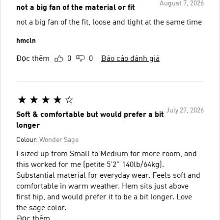
August 7, 2026
not a big fan of the material or fit
not a big fan of the fit, loose and tight at the same time
hmcln
Đọc thêm
0
0
Báo cáo đánh giá
July 27, 2026
Soft & comfortable but would prefer a bit
longer
Colour:
Wonder Sage
I sized up from Small to Medium for more room, and
this worked for me (petite 5'2" 140lb/64kg).
Substantial material for everyday wear. Feels soft and
comfortable in warm weather. Hem sits just above
first hip, and would prefer it to be a bit longer. Love
the sage color.
Đọc thêm