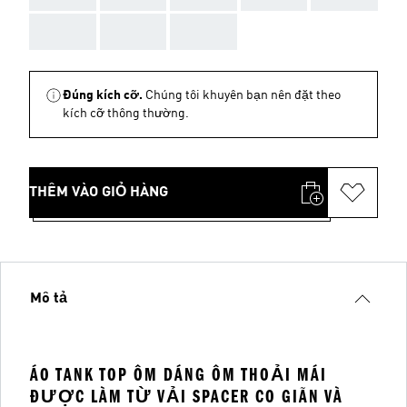
AAA
AAA
AAA
Đúng kích cỡ.
Chúng tôi khuyên bạn nên đặt theo
kích cỡ thông thường.
THÊM VÀO GIỎ HÀNG
Mô tả
ÁO TANK TOP ÔM DÁNG ÔM THOẢI MÁI
ĐƯỢC LÀM TỪ VẢI SPACER CO GIÃN VÀ