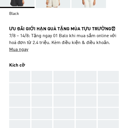
Black
ƯU ĐÃI GIỚI HẠN QUÀ TẶNG MÙA TỰU TRƯỜNG⏰
7/8 – 14/8: Tặng ngay 01 Balo khi mua sắm online với
hoá đơn từ 2.4 triệu. Kèm điều kiện & điều khoản.
Mua ngay
Kích cỡ
AAA
AAA
AAA
AAA
AAA
AAA
AAA
AAA
AAA
AAA
AAA
AAA
AAA
AAA
AAA
AAA
AAA
AAA
AAA
AAA
AAA
AAA
AAA
AAA
AAA