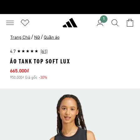
1
/
/
Trang Chủ
Nữ
Quần áo
4.7
(61)
ÁO TANK TOP SOFT LUX
Giá bán
665.000₫
950.000₫ Giá gốc
-30%
Giảm giá