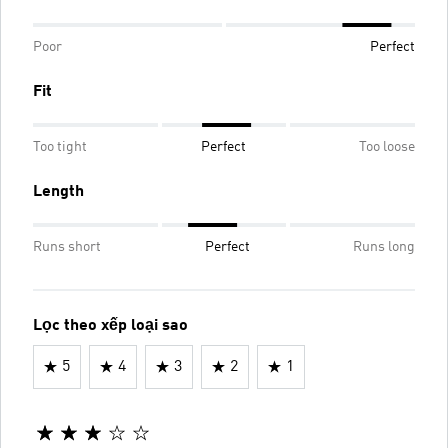
Poor
Perfect
Fit
Too tight
Perfect
Too loose
Length
Runs short
Perfect
Runs long
Lọc theo xếp loại sao
5
4
3
2
1