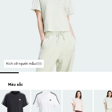
Kích cỡ người mẫu
Màu sắc