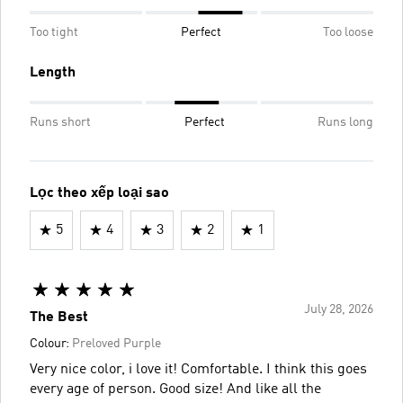
Too tight
Perfect
Too loose
Length
Runs short
Perfect
Runs long
Lọc theo xếp loại sao
5
4
3
2
1
July 28, 2026
The Best
Colour:
Preloved Purple
Very nice color, i love it! Comfortable. I think this goes
every age of person. Good size! And like all the