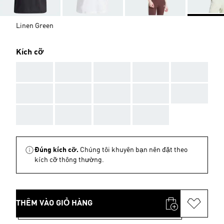
Linen Green
Kích cỡ
AAA
AAA
AAA
AAA
AAA
AAA
AAA
AAA
AAA
AAA
AAA
AAA
AAA
AAA
Đúng kích cỡ.
Chúng tôi khuyên bạn nên đặt theo
kích cỡ thông thường.
THÊM VÀO GIỎ HÀNG