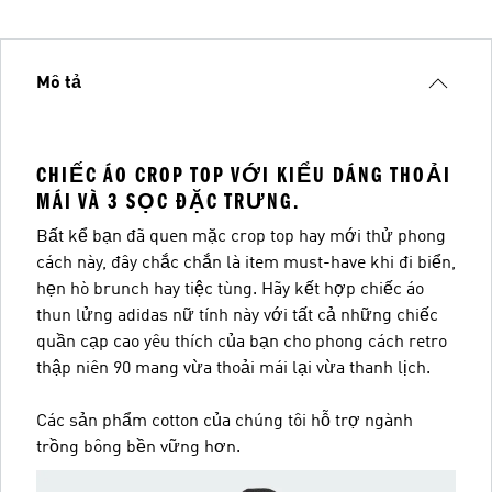
Mô tả
CHIẾC ÁO CROP TOP VỚI KIỂU DÁNG THOẢI
MÁI VÀ 3 SỌC ĐẶC TRƯNG.
Bất kể bạn đã quen mặc crop top hay mới thử phong
cách này, đây chắc chắn là item must-have khi đi biển,
hẹn hò brunch hay tiệc tùng. Hãy kết hợp chiếc áo
thun lửng adidas nữ tính này với tất cả những chiếc
quần cạp cao yêu thích của bạn cho phong cách retro
thập niên 90 mang vừa thoải mái lại vừa thanh lịch.
Các sản phẩm cotton của chúng tôi hỗ trợ ngành
trồng bông bền vững hơn.