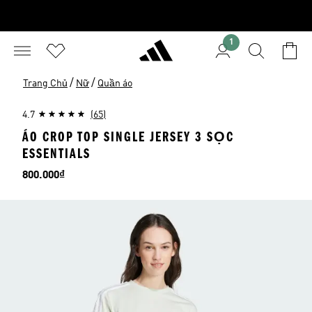
1
/
/
Trang Chủ
Nữ
Quần áo
4.7
(65)
ÁO CROP TOP SINGLE JERSEY 3 SỌC
ESSENTIALS
Giá
800.000₫