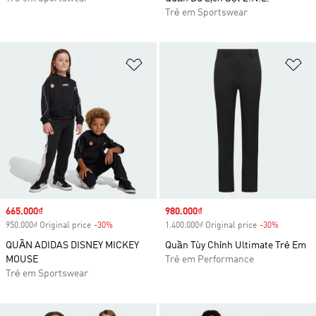
Trẻ em Sportswear
Add to Wishlist
Ad
Sale price
665.000₫
Sale price
980.000₫
950.000₫ Original price
-30%
Discount
1.400.000₫ Original price
-30%
Discount
QUẦN ADIDAS DISNEY MICKEY
Quần Tùy Chỉnh Ultimate Trẻ Em
MOUSE
Trẻ em Performance
Trẻ em Sportswear