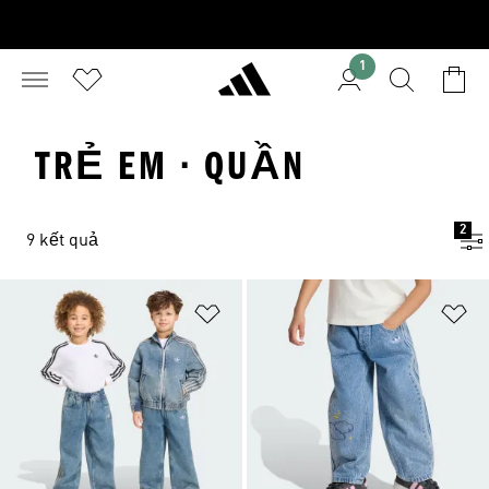
1
TRẺ EM · QUẦN
2
9 kết quả
Add to Wishlist
Ad