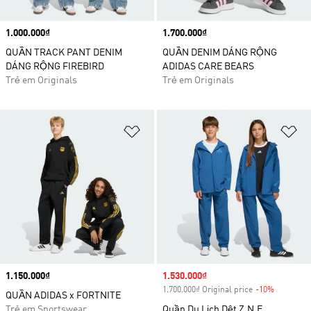
Price
1.000.000₫
Price
1.700.000₫
QUẦN TRACK PANT DENIM
QUẦN DENIM DÁNG RỘNG
DÁNG RỘNG FIREBIRD
ADIDAS CARE BEARS
Trẻ em Originals
Trẻ em Originals
Add to Wishlist
Ad
Price
1.150.000₫
Sale price
1.530.000₫
1.700.000₫ Original price
-10%
Discount
QUẦN ADIDAS x FORTNITE
Trẻ em Sportswear
Quần Du Lịch Dệt Z.N.E.