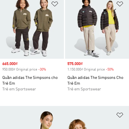
Add to Wishlist
Ad
Sale price
665.000₫
Sale price
575.000₫
950.000₫ Original price
-30%
Discount
1.150.000₫ Original price
-50%
Discount
Quần adidas The Simpsons cho
Quần adidas The Simpsons Cho
Trẻ Em
Trẻ Em
Trẻ em Sportswear
Trẻ em Sportswear
Ad