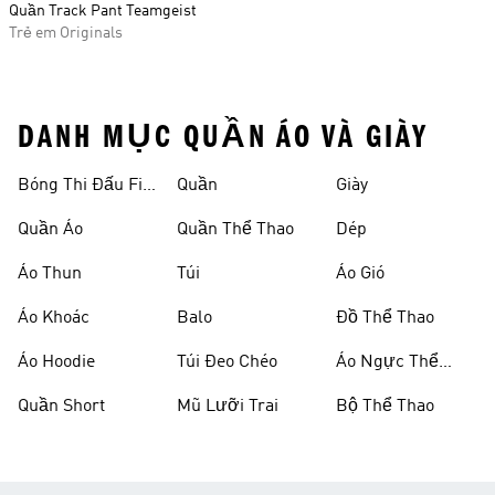
Quần Track Pant Teamgeist
Trẻ em Originals
DANH MỤC QUẦN ÁO VÀ GIÀY
Bóng Thi Đấu Fifa
Quần
Giày
World Cup 26™
Quần Áo
Quần Thể Thao
Dép
Áo Thun
Túi
Áo Gió
Áo Khoác
Balo
Đồ Thể Thao
Áo Hoodie
Túi Đeo Chéo
Áo Ngực Thể
Thao
Quần Short
Mũ Lưỡi Trai
Bộ Thể Thao