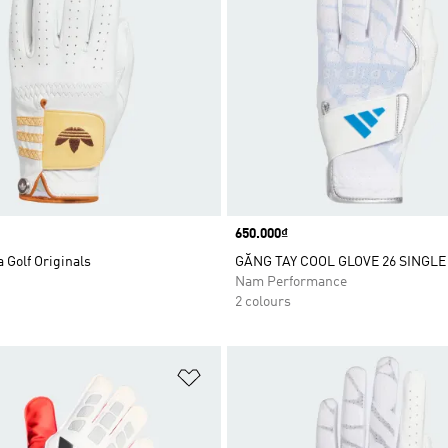
Price
650.000₫
 Golf Originals
GĂNG TAY COOL GLOVE 26 SINGLE
Nam Performance
2 colours
t
Add to Wishlist