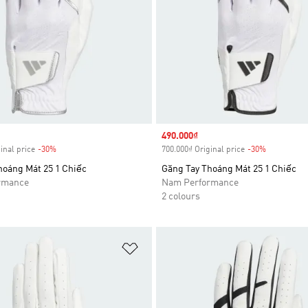
Sale price
490.000₫
inal price
-30%
Discount
700.000₫ Original price
-30%
Discount
hoáng Mát 25 1 Chiếc
Găng Tay Thoáng Mát 25 1 Chiếc
rmance
Nam Performance
2 colours
t
Add to Wishlist