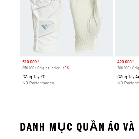
Sale price
510.000₫
Sale price
420.000₫
850.000₫ Original price
-40%
Discount
700.000₫ Orig
Găng Tay ZG
Găng Tay A
Nữ Performance
Nữ Perfor
DANH MỤC QUẦN ÁO VÀ 