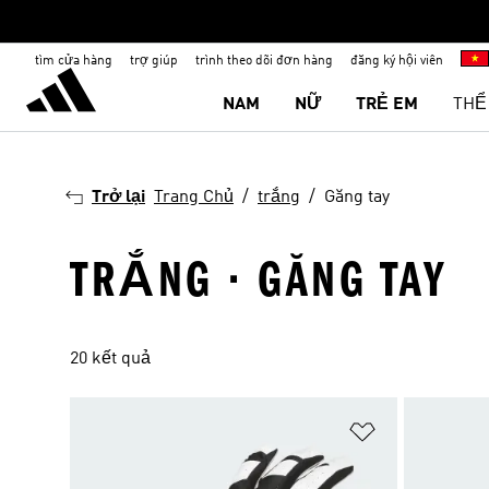
tìm cửa hàng
trợ giúp
trình theo dõi đơn hàng
đăng ký hội viên
NAM
NỮ
TRẺ EM
THỂ
Trở lại
Trang Chủ
trắng
Găng tay
TRẮNG · GĂNG TAY
20 kết quả
Add to Wishlis