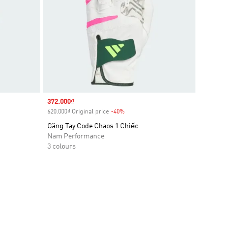
Sale price
372.000₫
620.000₫ Original price
-40%
Discount
Găng Tay Code Chaos 1 Chiếc
Nam Performance
3 colours