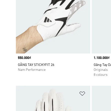
Price
550.000₫
Price
1.100.000₫
GĂNG TAY STICKYFIT 26
Găng Tay Da
Nam Performance
Originals
8 colours
Add to Wishlis