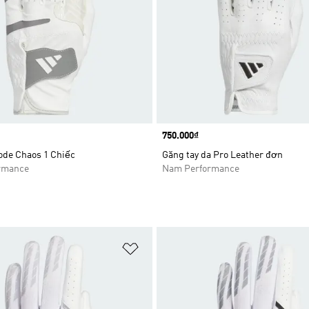
Price
750.000₫
ode Chaos 1 Chiếc
Găng tay da Pro Leather đơn
rmance
Nam Performance
t
Add to Wishlist