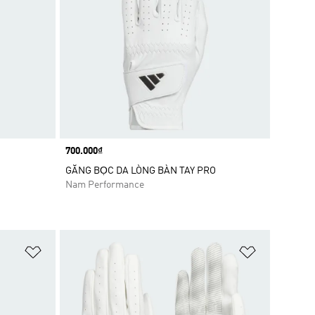
Price
700.000₫
GĂNG BỌC DA LÒNG BÀN TAY PRO
Nam Performance
Add to Wishlist
Add to Wish