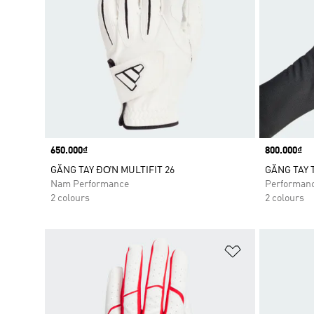
Price
650.000₫
Price
800.000₫
GĂNG TAY ĐƠN MULTIFIT 26
GĂNG TAY 
Nam Performance
Performan
2 colours
2 colours
Add to Wishlis