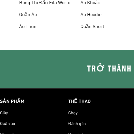
Bóng Thi Đấu Fifa World
Áo Khoác
Cup 26™
Quần Áo
Áo Hoodie
Áo Thun
Quần Short
TRỞ THÀNH
SẢN PHẨM
THỂ THAO
Giày
Chạy
Quần áo
Đánh gôn