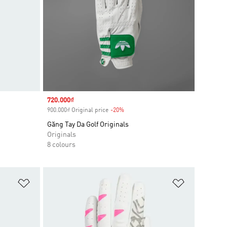
Sale price
720.000₫
900.000₫ Original price
-20%
Discount
Găng Tay Da Golf Originals
Originals
8 colours
Add to Wishlist
Add to Wish