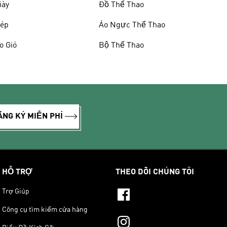
iày
Đồ Thể Thao
ép
Áo Ngực Thể Thao
o Gió
Bộ Thể Thao
ĂNG KÝ MIỄN PHÍ
HỖ TRỢ
THEO DÕI CHÚNG TÔI
Trợ Giúp
Công cụ tìm kiếm cửa hàng