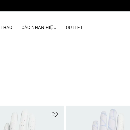
 THAO
CÁC NHÃN HIỆU
OUTLET
t
Add to Wishlist