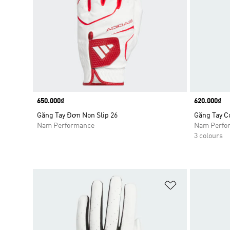
Price
650.000₫
Price
620.000₫
Găng Tay Đơn Non Slip 26
Găng Tay C
Nam Performance
Nam Perfo
3 colours
Add to Wishlis