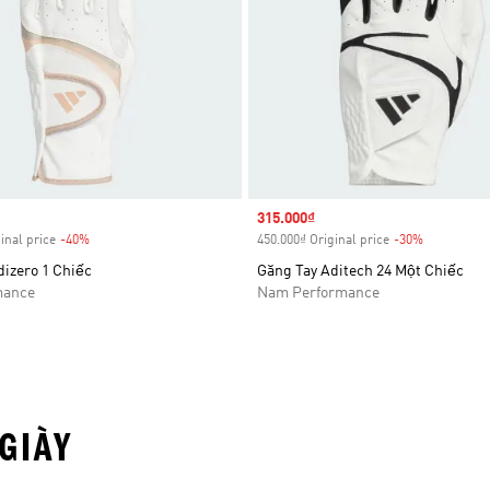
Sale price
315.000₫
inal price
-40%
Discount
450.000₫ Original price
-30%
Discount
dizero 1 Chiếc
Găng Tay Aditech 24 Một Chiếc
mance
Nam Performance
GIÀY