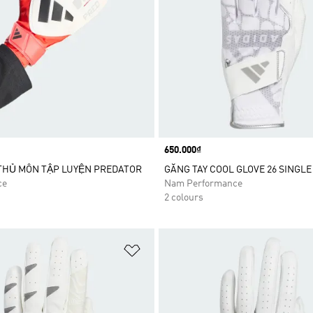
Price
650.000₫
THỦ MÔN TẬP LUYỆN PREDATOR
GĂNG TAY COOL GLOVE 26 SINGLE
ce
Nam Performance
2 colours
t
Add to Wishlist