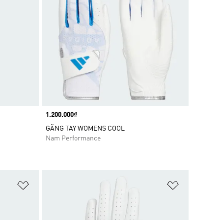
Price
1.200.000₫
GĂNG TAY WOMENS COOL
Nam Performance
Add to Wishlist
Add to Wish