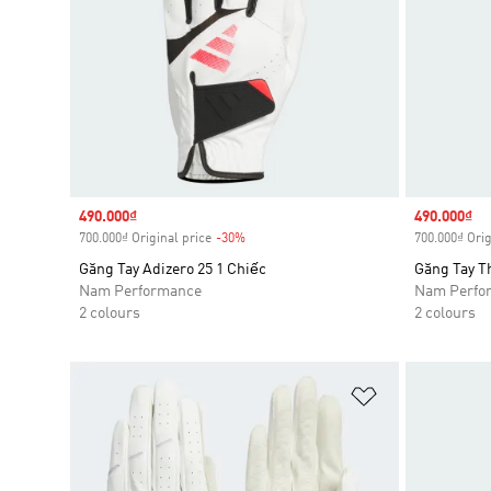
Sale price
490.000₫
Sale price
490.000₫
700.000₫ Original price
-30%
Discount
700.000₫ Orig
Găng Tay Adizero 25 1 Chiếc
Găng Tay T
Nam Performance
Nam Perfo
2 colours
2 colours
Add to Wishlis