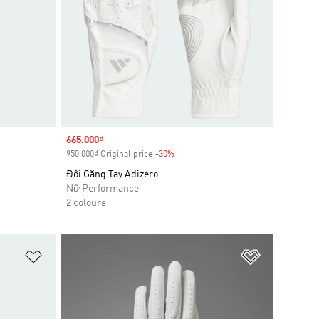
Sale price
665.000₫
950.000₫ Original price
-30%
Discount
Đôi Găng Tay Adizero
Nữ Performance
2 colours
Add to Wishlist
Add to Wish