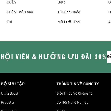
Quần
Balo
G
Quần Thể Thao
Túi Đeo Chéo
D
Túi
Mũ Lưỡi Trai
Á
 HỘI VIÊN & HƯỞNG ƯU ĐÃI 10%
Đ
BỘ SƯU TẬP
THÔNG TIN VỀ CÔNG TY
Ultra Boost
Giới Thiệu Về Chúng Tôi
Predator
Cơ Hội Nghề Nghiệp