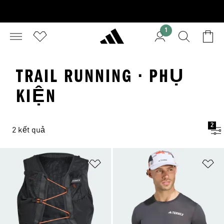
1
TRAIL RUNNING · PHỤ
KIỆN
2
2 kết quả
Add to Wishlist
Ad