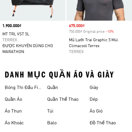
Price
1.900.000₫
Sale price
675.000₫
750.000₫ Original price
-10%
Discount
MT TRL VST 5L
TERREX
Mũ Lưỡi Trai Graphic 5 Múi
ĐƯỢC KHUYÊN DÙNG CHO
Climacool Terrex
MARATHON
TERREX
DANH MỤC QUẦN ÁO VÀ GIÀY
Bóng Thi Đấu Fifa
Quần
Giày
World Cup 26™
Quần Áo
Quần Thể Thao
Dép
Áo Thun
Túi
Áo Gió
Áo Khoác
Balo
Đồ Thể Thao