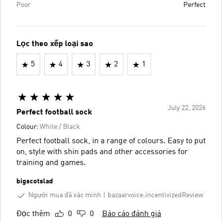
Poor
Perfect
Lọc theo xếp loại sao
5
4
3
2
1
July 22, 2026
Perfect football sock
Colour:
White / Black
Perfect football sock, in a range of colours. Easy to put
on, style with shin pads and other accessories for
training and games.
bigscotslad
Người mua đã xác minh
bazaarvoice.incentivizedReview
Đọc thêm
0
0
Báo cáo đánh giá