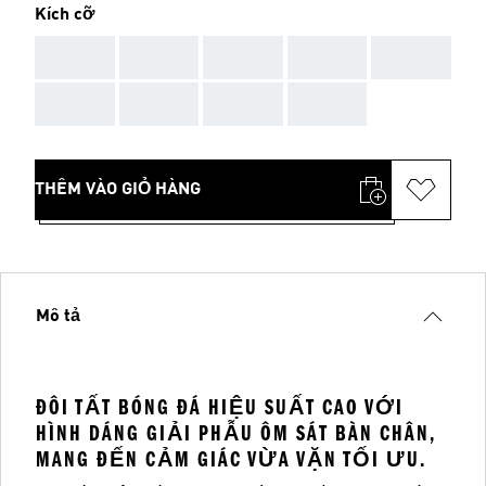
Kích cỡ
AAA
AAA
AAA
AAA
AAA
AAA
AAA
AAA
AAA
THÊM VÀO GIỎ HÀNG
Mô tả
ĐÔI TẤT BÓNG ĐÁ HIỆU SUẤT CAO VỚI
HÌNH DÁNG GIẢI PHẪU ÔM SÁT BÀN CHÂN,
MANG ĐẾN CẢM GIÁC VỪA VẶN TỐI ƯU.