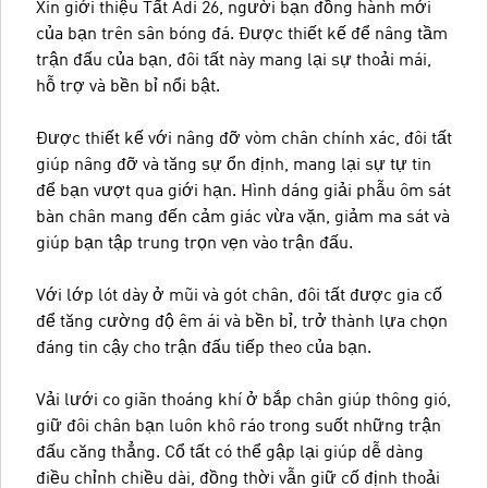
Xin giới thiệu Tất Adi 26, người bạn đồng hành mới
của bạn trên sân bóng đá. Được thiết kế để nâng tầm
trận đấu của bạn, đôi tất này mang lại sự thoải mái,
hỗ trợ và bền bỉ nổi bật.
Được thiết kế với nâng đỡ vòm chân chính xác, đôi tất
giúp nâng đỡ và tăng sự ổn định, mang lại sự tự tin
để bạn vượt qua giới hạn. Hình dáng giải phẫu ôm sát
bàn chân mang đến cảm giác vừa vặn, giảm ma sát và
giúp bạn tập trung trọn vẹn vào trận đấu.
Với lớp lót dày ở mũi và gót chân, đôi tất được gia cố
để tăng cường độ êm ái và bền bỉ, trở thành lựa chọn
đáng tin cậy cho trận đấu tiếp theo của bạn.
Vải lưới co giãn thoáng khí ở bắp chân giúp thông gió,
giữ đôi chân bạn luôn khô ráo trong suốt những trận
đấu căng thẳng. Cổ tất có thể gập lại giúp dễ dàng
điều chỉnh chiều dài, đồng thời vẫn giữ cố định thoải