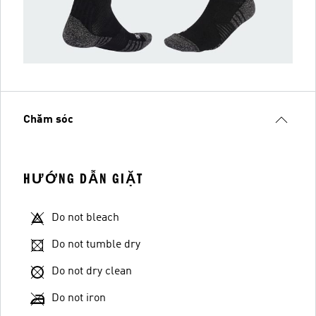
Chăm sóc
HƯỚNG DẪN GIẶT
Do not bleach
Do not tumble dry
Do not dry clean
Do not iron