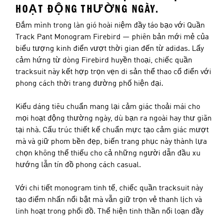
HOẠT ĐỘNG THƯỜNG NGÀY.
Đắm mình trong làn gió hoài niệm đầy táo bạo với Quần
Track Pant Monogram Firebird — phiên bản mới mẻ của
biểu tượng kinh điển vượt thời gian đến từ adidas. Lấy
cảm hứng từ dòng Firebird huyền thoại, chiếc quần
tracksuit này kết hợp trọn vẹn di sản thể thao cổ điển với
phong cách thời trang đường phố hiện đại.
Kiểu dáng tiêu chuẩn mang lại cảm giác thoải mái cho
mọi hoạt động thường ngày, dù bạn ra ngoài hay thư giãn
tại nhà. Cấu trúc thiết kế chuẩn mực tạo cảm giác mượt
mà và giữ phom bền đẹp, biến trang phục này thành lựa
chọn không thể thiếu cho cả những người dẫn đầu xu
hướng lẫn tín đồ phong cách casual.
Với chi tiết monogram tinh tế, chiếc quần tracksuit này
tạo điểm nhấn nổi bật mà vẫn giữ trọn vẻ thanh lịch và
linh hoạt trong phối đồ. Thể hiện tinh thần nổi loạn đầy