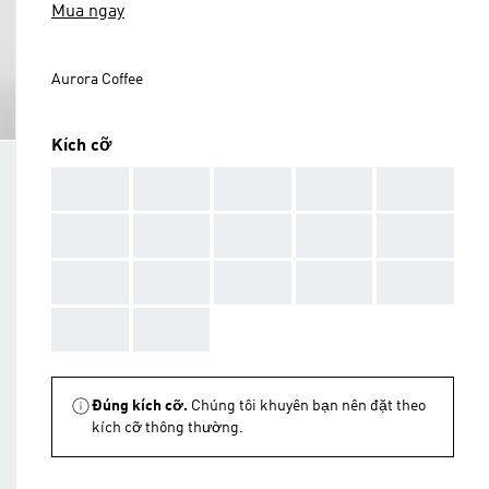
Mua ngay
Aurora Coffee
Kích cỡ
AAA
AAA
AAA
AAA
AAA
AAA
AAA
AAA
AAA
AAA
AAA
AAA
AAA
AAA
AAA
AAA
AAA
Đúng kích cỡ.
Chúng tôi khuyên bạn nên đặt theo
kích cỡ thông thường.