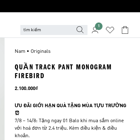
1
Nam • Originals
QUẦN TRACK PANT MONOGRAM
FIREBIRD
Giá
2.100.000₫
ƯU ĐÃI GIỚI HẠN QUÀ TẶNG MÙA TỰU TRƯỜNG
⏰
7/8 – 14/8: Tặng ngay 01 Balo khi mua sắm online
với hoá đơn từ 2.4 triệu. Kèm điều kiện & điều
khoản.