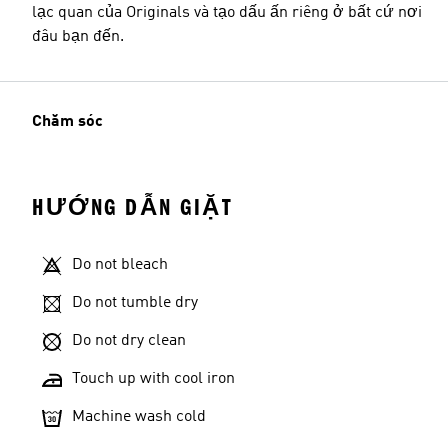
lạc quan của Originals và tạo dấu ấn riêng ở bất cứ nơi
đâu bạn đến.
Chăm sóc
HƯỚNG DẪN GIẶT
Do not bleach
Do not tumble dry
Do not dry clean
Touch up with cool iron
Machine wash cold