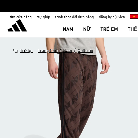
tìm cửa hàng
trợ giúp
trình theo dõi đơn hàng
đăng ký hội viên
NAM
NỮ
TRẺ EM
THỂ
/
/
Trở lại
Trang Chủ
Nam
Quần áo