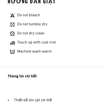
HƯỚNG DẪN GIẶT
Do not bleach
Do not tumble dry
Do not dry clean
Touch up with cool iron
Machine wash warm
Thông tin chi tiết
Thiết kế ôm sát cơ thể