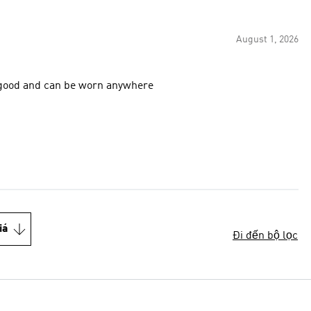
August 1, 2026
lly good and can be worn anywhere
iá
Đi đến bộ lọc