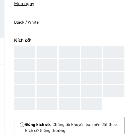
Mua ngay
Black / White
Kích cỡ
AAA
AAA
AAA
AAA
AAA
AAA
AAA
AAA
AAA
AAA
AAA
AAA
AAA
AAA
AAA
AAA
AAA
AAA
AAA
AAA
AAA
AAA
AAA
AAA
Đúng kích cỡ.
Chúng tôi khuyên bạn nên đặt theo
kích cỡ thông thường.