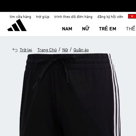
tìm cửa hàng
trợ giúp
trình theo dõi đơn hàng
đăng ký hội viên
NAM
NỮ
TRẺ EM
THỂ
/
/
Trở lại
Trang Chủ
Nữ
Quần áo