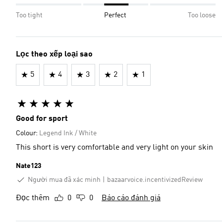
Too tight
Perfect
Too loose
Lọc theo xếp loại sao
5
4
3
2
1
Good for sport
Colour:
Legend Ink / White
This short is very comfortable and very light on your skin
Nate123
Người mua đã xác minh
bazaarvoice.incentivizedReview
Đọc thêm
0
0
Báo cáo đánh giá