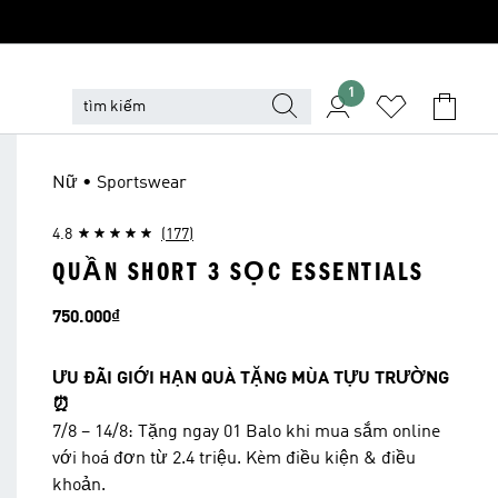
1
Nữ • Sportswear
4.8
(177)
QUẦN SHORT 3 SỌC ESSENTIALS
Giá
750.000₫
ƯU ĐÃI GIỚI HẠN QUÀ TẶNG MÙA TỰU TRƯỜNG
⏰
7/8 – 14/8: Tặng ngay 01 Balo khi mua sắm online
với hoá đơn từ 2.4 triệu. Kèm điều kiện & điều
khoản.