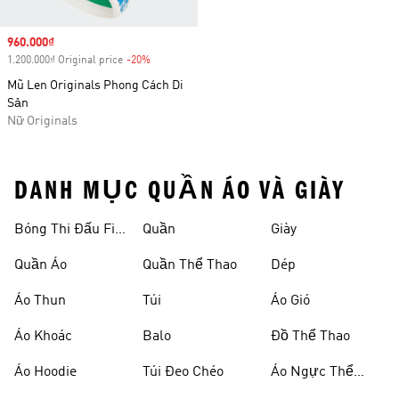
Sale price
960.000₫
1.200.000₫ Original price
-20%
Discount
Mũ Len Originals Phong Cách Di
Sản
Nữ Originals
DANH MỤC QUẦN ÁO VÀ GIÀY
Bóng Thi Đấu Fifa
Quần
Giày
World Cup 26™
Quần Áo
Quần Thể Thao
Dép
Áo Thun
Túi
Áo Gió
Áo Khoác
Balo
Đồ Thể Thao
Áo Hoodie
Túi Đeo Chéo
Áo Ngực Thể
Thao