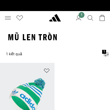
1
MŨ LEN TRÒN
1
1 kết quả
Add to Wishlist