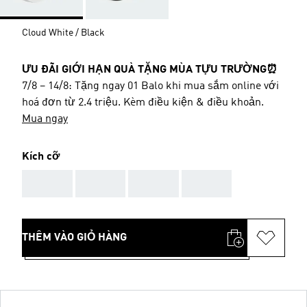
Cloud White / Black
ƯU ĐÃI GIỚI HẠN QUÀ TẶNG MÙA TỰU TRƯỜNG⏰
7/8 – 14/8: Tặng ngay 01 Balo khi mua sắm online với
hoá đơn từ 2.4 triệu. Kèm điều kiện & điều khoản.
Mua ngay
Kích cỡ
AAA
AAA
AAA
AAA
THÊM VÀO GIỎ HÀNG