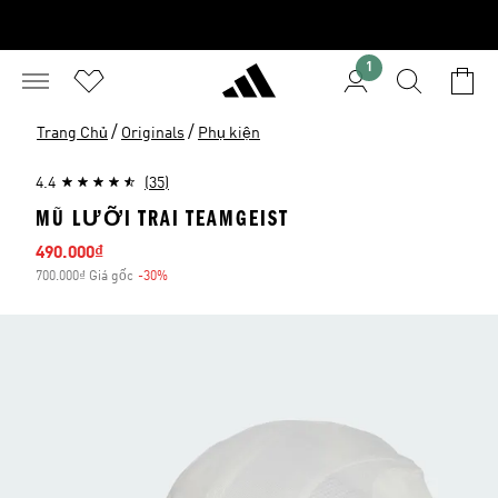
1
/
/
Trang Chủ
Originals
Phụ kiện
4.4
(35)
MŨ LƯỠI TRAI TEAMGEIST
Giá bán
490.000₫
700.000₫ Giá gốc
-30%
Giảm giá