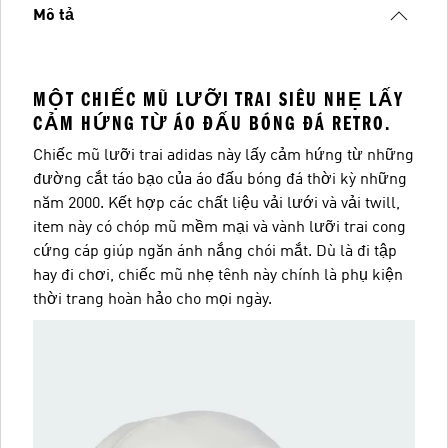
Mô tả
MỘT CHIẾC MŨ LƯỠI TRAI SIÊU NHẸ LẤY
CẢM HỨNG TỪ ÁO ĐẤU BÓNG ĐÁ RETRO.
Chiếc mũ lưỡi trai adidas này lấy cảm hứng từ những
đường cắt táo bạo của áo đấu bóng đá thời kỳ những
năm 2000. Kết hợp các chất liệu vải lưới và vải twill,
item này có chóp mũ mềm mại và vành lưỡi trai cong
cứng cáp giúp ngăn ánh nắng chói mắt. Dù là đi tập
hay đi chơi, chiếc mũ nhẹ tênh này chính là phụ kiện
thời trang hoàn hảo cho mọi ngày.