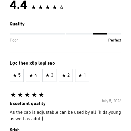
4.4
Quality
Poor
Perfect
Lọc theo xếp loại sao
5
4
3
2
1
July 5, 2026
Excellent quality
As the cap is adjustable can be used by all (kids,young
as well as adult)
Krish