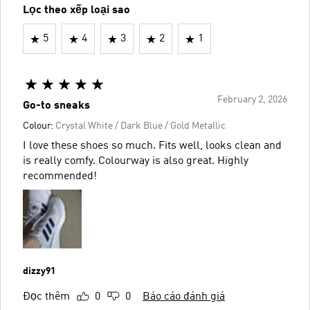
Lọc theo xếp loại sao
5
4
3
2
1
February 2, 2026
Go-to sneaks
Colour:
Crystal White / Dark Blue / Gold Metallic
I love these shoes so much. Fits well, looks clean and
is really comfy. Colourway is also great. Highly
recommended!
dizzy91
Đọc thêm
0
0
Báo cáo đánh giá