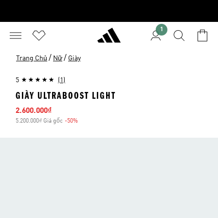
1
/
/
Trang Chủ
Nữ
Giày
5
(1)
GIÀY ULTRABOOST LIGHT
Giá bán
2.600.000₫
5.200.000₫ Giá gốc
-50%
Giảm giá