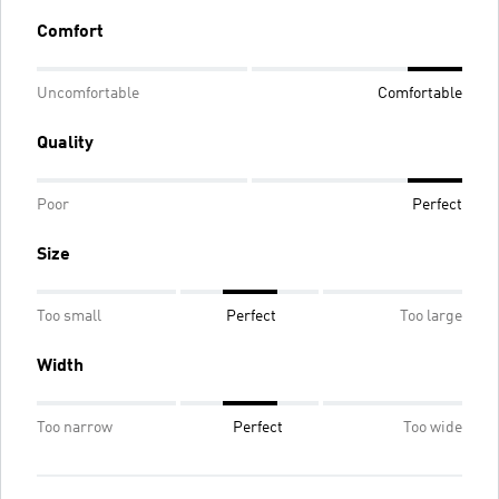
Comfort
Uncomfortable
Comfortable
Quality
Poor
Perfect
Size
Too small
Perfect
Too large
Width
Too narrow
Perfect
Too wide