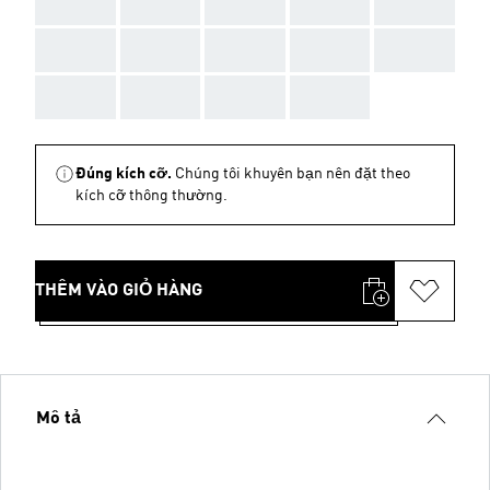
AAA
AAA
AAA
AAA
AAA
AAA
AAA
AAA
AAA
AAA
AAA
AAA
AAA
AAA
Đúng kích cỡ.
Chúng tôi khuyên bạn nên đặt theo
kích cỡ thông thường.
THÊM VÀO GIỎ HÀNG
Mô tả