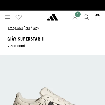
1
/
/
Trang Chủ
Nữ
Giày
GIÀY SUPERSTAR II
Giá
2.600.000₫