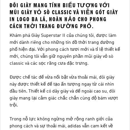
ĐÔI GIÀY MANG TÍNH BIỂU TƯỢNG VỚI
MŨI GIÀY VỎ SÒ CLASSIC VÀ VIỀN GÓT GIÀY
IN LOGO BA LÁ, HOÀN HẢO CHO PHONG
CÁCH THỜI TRANG ĐƯỜNG PHỐ.
Khám phá Giày Superstar II của chúng tôi, được làm
mới dành riêng cho những tín đồ thời trang đường
phố hiện đại. Với phong cách tươi mới và tỉ lệ thiết kế
mới, chúng tôi vẫn giữ nguyên phần mũi giày vỏ sò
classic và các sọc răng cưa đặc trưng.
Được chế tác để vừa nổi bật vừa thoải mái, đôi giày
này được thiết kế để tạo ấn tượng ngay từ cái nhìn
đầu tiên. Thiết kế có dây giày và đế ngoài cao su, đôi
giày mang lại cảm giác chắc chắn cùng độ bám vượt
trội.
Trong nỗ lực không ngừng mở rộng ranh giới của
phong cách và sự thoải mái, adidas vẫn cam kết về