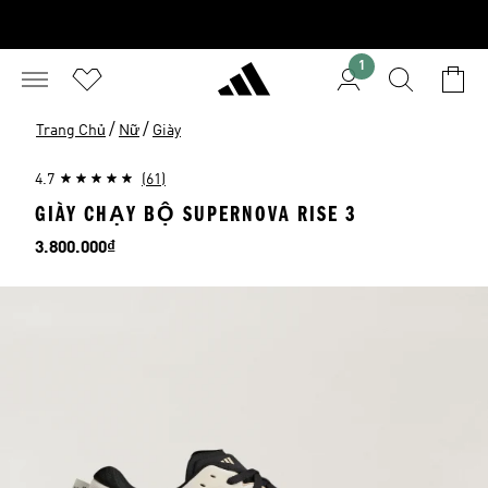
1
/
/
Trang Chủ
Nữ
Giày
4.7
(61)
GIÀY CHẠY BỘ SUPERNOVA RISE 3
Giá
3.800.000₫