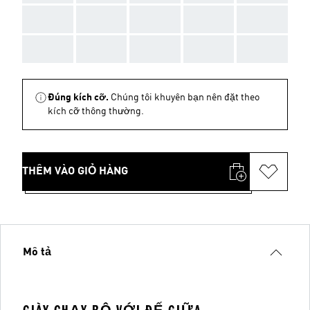
AAA
AAA
AAA
AAA
AAA
AAA
AAA
AAA
AAA
AAA
Đúng kích cỡ.
Chúng tôi khuyên bạn nên đặt theo
kích cỡ thông thường.
THÊM VÀO GIỎ HÀNG
Mô tả