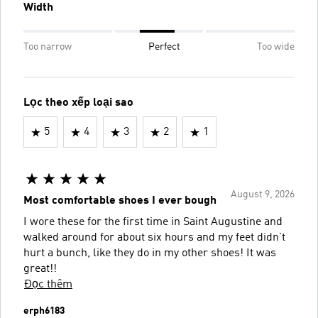
Width
Too narrow
Perfect
Too wide
Lọc theo xếp loại sao
5
4
3
2
1
August 9, 2026
Most comfortable shoes I ever bough
I wore these for the first time in Saint Augustine and
walked around for about six hours and my feet didn’t
hurt a bunch, like they do in my other shoes! It was
great!!
Đọc thêm
erph6183