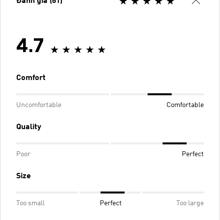
Đánh giá (61)
4.7
Comfort
Uncomfortable
Comfortable
Quality
Poor
Perfect
Size
Too small
Perfect
Too large