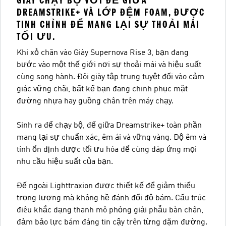
GIÀY CHẠY BỘ VỚI ĐẾ GIỮA
DREAMSTRIKE+ VÀ LỚP ĐỆM FOAM, ĐƯỢC
TINH CHỈNH ĐỂ MANG LẠI SỰ THOẢI MÁI
TỐI ƯU.
Khi xỏ chân vào Giày Supernova Rise 3, bạn đang
bước vào một thế giới nơi sự thoải mái và hiệu suất
cùng song hành. Đôi giày tập trung tuyệt đối vào cảm
giác vững chãi, bất kể bạn đang chinh phục mặt
đường nhựa hay guồng chân trên máy chạy.
Sinh ra để chạy bộ, đế giữa Dreamstrike+ toàn phần
mang lại sự chuẩn xác, êm ái và vững vàng. Độ êm và
tính ổn định được tối ưu hóa để cùng đáp ứng mọi
nhu cầu hiệu suất của bạn.
Đế ngoài Lighttraxion được thiết kế để giảm thiểu
trọng lượng mà không hề đánh đổi độ bám. Cấu trúc
điêu khắc dạng thanh mô phỏng giải phẫu bàn chân,
đảm bảo lực bám đáng tin cậy trên từng dặm đường.