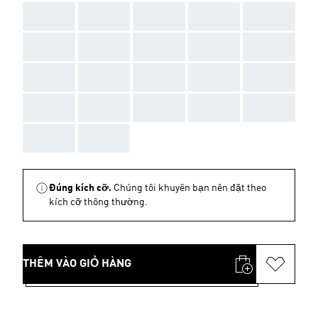
AAA
AAA
AAA
AAA
AAA
AAA
AAA
AAA
AAA
AAA
AAA
AAA
AAA
AAA
AAA
AAA
AAA
AAA
AAA
AAA
AAA
AAA
Đúng kích cỡ.
Chúng tôi khuyên bạn nên đặt theo
kích cỡ thông thường.
THÊM VÀO GIỎ HÀNG