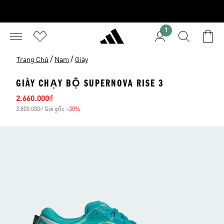
1
/
/
Trang Chủ
Nam
Giày
GIÀY CHẠY BỘ SUPERNOVA RISE 3
Giá bán
2.660.000₫
3.800.000₫ Giá gốc
-30%
Giảm giá