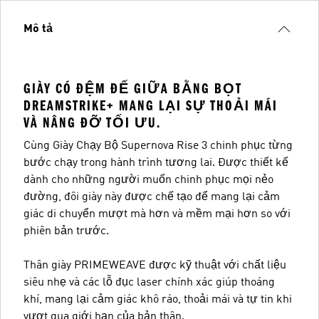
Mô tả
GIÀY CÓ ĐỆM ĐẾ GIỮA BẰNG BỌT
DREAMSTRIKE+ MANG LẠI SỰ THOẢI MÁI
VÀ NÂNG ĐỠ TỐI ƯU.
Cùng Giày Chạy Bộ Supernova Rise 3 chinh phục từng
bước chạy trong hành trình tương lai. Được thiết kế
dành cho những người muốn chinh phục mọi nẻo
đường, đôi giày này được chế tạo để mang lại cảm
giác di chuyển mượt mà hơn và mềm mại hơn so với
phiên bản trước.
Thân giày PRIMEWEAVE được kỹ thuật với chất liệu
siêu nhẹ và các lỗ đục laser chính xác giúp thoáng
khí, mang lại cảm giác khô ráo, thoải mái và tự tin khi
vượt qua giới hạn của bản thân.