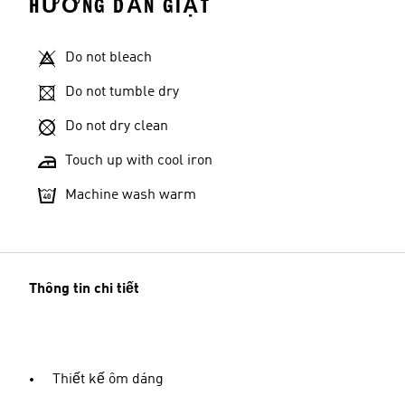
HƯỚNG DẪN GIẶT
Do not bleach
Do not tumble dry
Do not dry clean
Touch up with cool iron
Machine wash warm
Thông tin chi tiết
Thiết kế ôm dáng