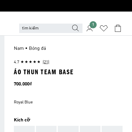
1
Nam • Bóng đá
4.7
(21)
ÁO THUN TEAM BASE
Giá
700.000₫
Royal Blue
Kích cỡ
AAA
AAA
AAA
AAA
AAA