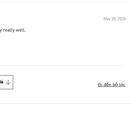
May 28, 2026
 really well.
iá
Đi đến bộ lọc