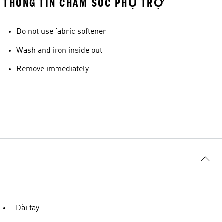
THÔNG TIN CHĂM SÓC PHỤ TRỢ
Do not use fabric softener
Wash and iron inside out
Remove immediately
Dài tay