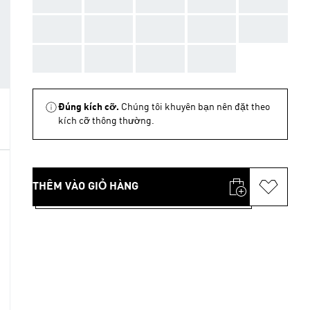
AAA
AAA
AAA
AAA
AAA
AAA
AAA
AAA
AAA
Đúng kích cỡ.
Chúng tôi khuyên bạn nên đặt theo
kích cỡ thông thường.
THÊM VÀO GIỎ HÀNG