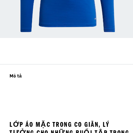
Mô tả
LỚP ÁO MẶC TRONG CO GIÃN, LÝ
TƯỞNG CHO NHỮNG BUỔI TẬP TRONG