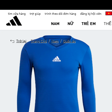
tìm cửa hàng
trợ giúp
trình theo dõi đơn hàng
đăng ký hội viên
NAM
NỮ
TRẺ EM
THỂ
/
/
Trở lại
Trang Chủ
Nam
Quần áo