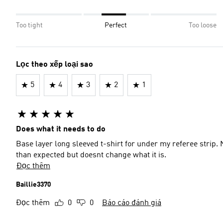
Too tight
Perfect
Too loose
Lọc theo xếp loại sao
5
4
3
2
1
Does what it needs to do
Base layer long sleeved t-shirt for under my referee strip.
than expected but doesnt change what it is.
Đọc thêm
Baillie3370
Đọc thêm
0
0
Báo cáo đánh giá