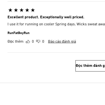
Excellent product. Exceptionally well priced.
I use it for running on cooler Spring days. Wicks sweat away
RunFatBoyRun
Đọc thêm
0
0
Báo cáo đánh giá
Đọc thêm đánh g