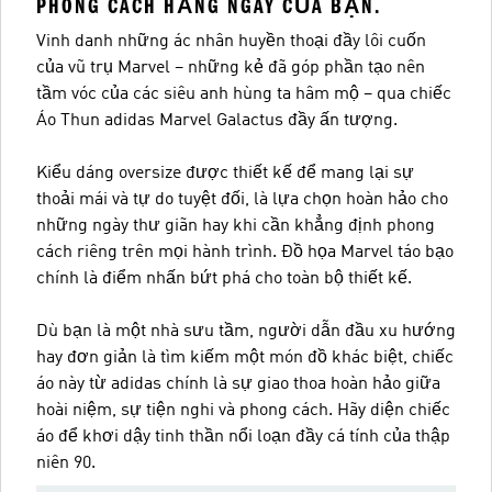
PHONG CÁCH HẰNG NGÀY CỦA BẠN.
Vinh danh những ác nhân huyền thoại đầy lôi cuốn
của vũ trụ Marvel – những kẻ đã góp phần tạo nên
tầm vóc của các siêu anh hùng ta hâm mộ – qua chiếc
Áo Thun adidas Marvel Galactus đầy ấn tượng.
Kiểu dáng oversize được thiết kế để mang lại sự
thoải mái và tự do tuyệt đối, là lựa chọn hoàn hảo cho
những ngày thư giãn hay khi cần khẳng định phong
cách riêng trên mọi hành trình. Đồ họa Marvel táo bạo
chính là điểm nhấn bứt phá cho toàn bộ thiết kế.
Dù bạn là một nhà sưu tầm, người dẫn đầu xu hướng
hay đơn giản là tìm kiếm một món đồ khác biệt, chiếc
áo này từ adidas chính là sự giao thoa hoàn hảo giữa
hoài niệm, sự tiện nghi và phong cách. Hãy diện chiếc
áo để khơi dậy tinh thần nổi loạn đầy cá tính của thập
niên 90.