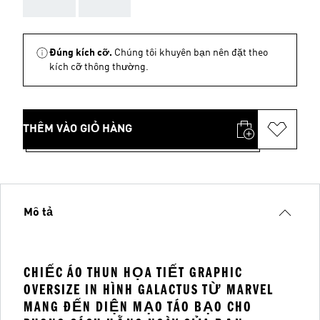
AAA
AAA
Đúng kích cỡ.
Chúng tôi khuyên bạn nên đặt theo
kích cỡ thông thường.
THÊM VÀO GIỎ HÀNG
Mô tả
CHIẾC ÁO THUN HỌA TIẾT GRAPHIC
OVERSIZE IN HÌNH GALACTUS TỪ MARVEL
MANG ĐẾN DIỆN MẠO TÁO BẠO CHO