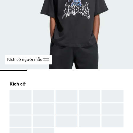
Kích cỡ người mẫu
Kích cỡ
AAA
AAA
AAA
AAA
AAA
AAA
AAA
AAA
AAA
AAA
AAA
AAA
AAA
AAA
AAA