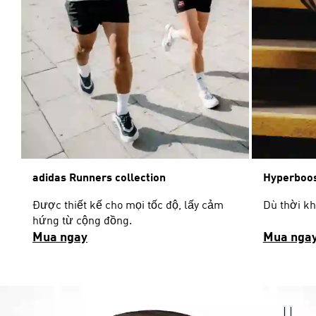
adidas Runners collection
Hyperboos
Được thiết kế cho mọi tốc độ, lấy cảm
Dù thời k
hứng từ cộng đồng.
Mua ngay
Mua nga