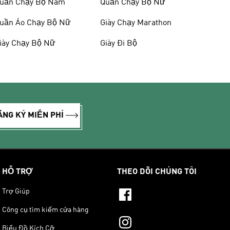
uần Chạy Bộ Nam
Quần Chạy Bộ Nữ
uần Áo Chạy Bộ Nữ
Giày Chạy Marathon
iày Chạy Bộ Nữ
Giày Đi Bộ
ĂNG KÝ MIỄN PHÍ
HỖ TRỢ
THEO DÕI CHÚNG TÔI
Trợ Giúp
Công cụ tìm kiếm cửa hàng
Biểu Đồ Kích Cỡ