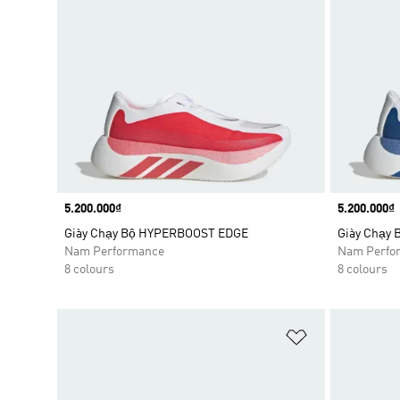
Price
5.200.000₫
Price
5.200.000₫
Giày Chạy Bộ HYPERBOOST EDGE
Giày Chạy
Nam Performance
Nam Perfo
8 colours
8 colours
Add to Wishlis