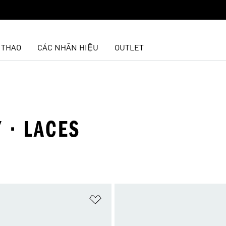
 THAO
CÁC NHÃN HIỆU
OUTLET
 · LACES
t
Add to Wishlist