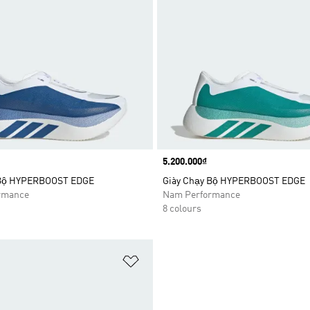
Price
5.200.000₫
 Bộ HYPERBOOST EDGE
Giày Chạy Bộ HYPERBOOST EDGE
rmance
Nam Performance
8 colours
t
Add to Wishlist