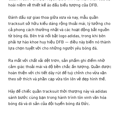
hoài niệm về thiết kế áo đấu biểu tượng của DFB.
Đánh dấu sự giao thoa giữa xưa và nay, mẫu quần
tracksuit sở hữu kiểu dáng rộng thoải mái, lý tưởng cho
cả phong cách thường nhật và các hoạt động bắt nguồn
từ bóng đá. Bên trái nổi bật logo adidas, trong khi bên
phải tự hào khoe huy hiệu DFB — điều này biến nó thành
lựa chọn tuyệt vời cho những người yêu bóng đá.
Ra mắt với chất vải dệt trơn, sản phẩm ghi điểm nhờ
cảm giác thoải mái và độ bền chắc ấn tượng. Quần được
hoàn thiện với chi tiết dây rút để tuỳ chỉnh cho vừa vặn
theo sở thích và phần cạp vừa tôn lên vẻ đẹp hình thể.
Hãy để chiếc quần tracksuit thời thượng này và adidas
sánh bước cùng bạn trong hành trình tôn vinh văn hóa
bóng đá và di sản của đội tuyển bóng đá Đức.