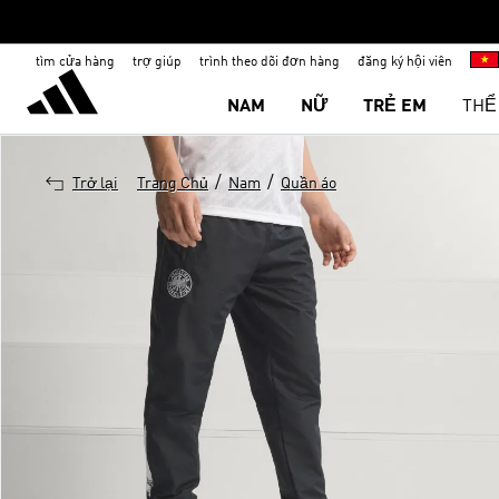
tìm cửa hàng
trợ giúp
trình theo dõi đơn hàng
đăng ký hội viên
NAM
NỮ
TRẺ EM
THỂ
/
/
Trở lại
Trang Chủ
Nam
Quần áo