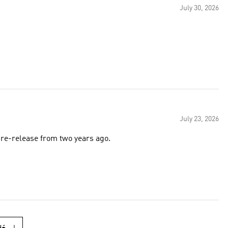
July 30, 2026
July 23, 2026
ssed out on the 1996 re-release from two years ago.