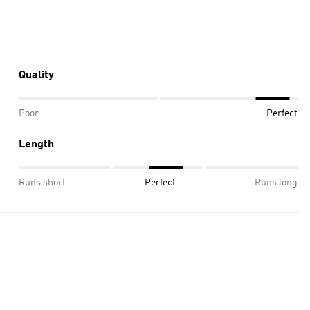
Quality
Poor
Perfect
Length
Runs short
Perfect
Runs long