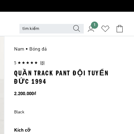
1
Nam • Bóng đá
5
(8)
QUẦN TRACK PANT ĐỘI TUYỂN
ĐỨC 1994
Giá
2.200.000₫
Black
Kích cỡ