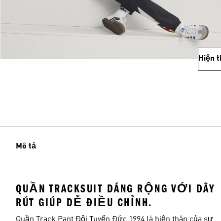
Hiện 
Mô tả
QUẦN TRACKSUIT DÁNG RỘNG VỚI DÂY
RÚT GIÚP DỄ ĐIỀU CHỈNH.
Quần Track Pant Đội Tuyển Đức 1994 là hiện thân của sự