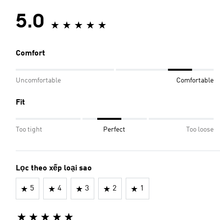
5.0
Comfort
Uncomfortable
Comfortable
Fit
Too tight
Perfect
Too loose
Lọc theo xếp loại sao
5
4
3
2
1