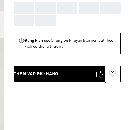
AAA
AAA
AAA
AAA
AAA
AAA
AAA
Đúng kích cỡ.
Chúng tôi khuyên bạn nên đặt theo
kích cỡ thông thường.
THÊM VÀO GIỎ HÀNG