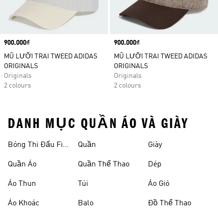
Price
900.000₫
Price
900.000₫
MŨ LƯỠI TRAI TWEED ADIDAS
MŨ LƯỠI TRAI TWEED ADIDAS
ORIGINALS
ORIGINALS
Originals
Originals
2 colours
2 colours
DANH MỤC QUẦN ÁO VÀ GIÀY
Bóng Thi Đấu Fifa
Quần
Giày
World Cup 26™
Quần Áo
Quần Thể Thao
Dép
Áo Thun
Túi
Áo Gió
Áo Khoác
Balo
Đồ Thể Thao