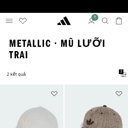
1
METALLIC · MŨ LƯỠI
TRAI
2
2 kết quả
Add to Wishlist
Ad