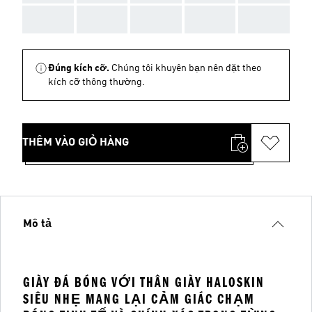
AAA
AAA
AAA
AAA
AAA
Đúng kích cỡ.
Chúng tôi khuyên bạn nên đặt theo
kích cỡ thông thường.
THÊM VÀO GIỎ HÀNG
Mô tả
GIÀY ĐÁ BÓNG VỚI THÂN GIÀY HALOSKIN
SIÊU NHẸ MANG LẠI CẢM GIÁC CHẠM