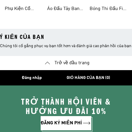
Fifa World Cup
2026 Sân Nhà
Đá
Phụ Kiện Cổ
Áo Đấu Tây Ban
Bóng Thi Đấu Fifa
2026™
Động Viên Fifa
Nha 2026 Sân Nhà
World Cup 26™
Ý KIẾN CỦA BẠN
Chúng tôi cố gắng phục vụ bạn tốt hơn và đánh giá cao phản hồi của bạn
Trở về đầu trang
Đăng nhập
GIỎ HÀNG CỦA BẠN (0)
TRỞ THÀNH HỘI VIÊN &
HƯỞNG ƯU ĐÃI 10%
ĐĂNG KÝ MIỄN PHÍ