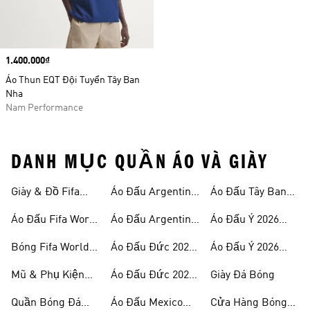
Price
1.400.000₫
Áo Thun EQT Đội Tuyển Tây Ban
Nha
Nam Performance
DANH MỤC QUẦN ÁO VÀ GIÀY
Giày & Đồ Fifa
Áo Đấu Argentina
Áo Đấu Tây Ban
World Cup 2026™
World Cup 2026™
2026 Sân Nhà
Nha 2026 Sân
Áo Đấu Fifa World
Áo Đấu Argentina
Áo Đấu Ý 2026
Khách
Cup 2026™
2026 Sân Khách
Sân Nhà
Bóng Fifa World
Áo Đấu Đức 2026
Áo Đấu Ý 2026
Cup 2026™
Sân Nhà
Sân Khách
Mũ & Phụ Kiện
Áo Đấu Đức 2026
Giày Đá Bóng
Fifa World Cup
Sân Khách
Quần Bóng Đá
Áo Đấu Mexico
Cửa Hàng Bóng
2026™