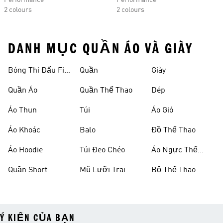
Performance
Performance
2 colours
2 colours
DANH MỤC QUẦN ÁO VÀ GIÀY
Bóng Thi Đấu Fifa
Quần
Giày
World Cup 26™
Quần Áo
Quần Thể Thao
Dép
Áo Thun
Túi
Áo Gió
Áo Khoác
Balo
Đồ Thể Thao
Áo Hoodie
Túi Đeo Chéo
Áo Ngực Thể
Thao
Quần Short
Mũ Lưỡi Trai
Bộ Thể Thao
Ý KIẾN CỦA BẠN