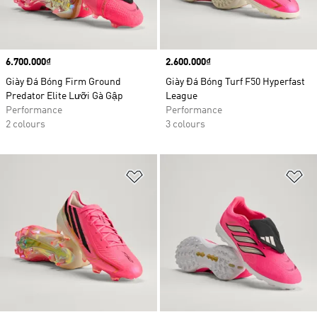
Price
6.700.000₫
Price
2.600.000₫
Giày Đá Bóng Firm Ground
Giày Đá Bóng Turf F50 Hyperfast
Predator Elite Lưỡi Gà Gập
League
Performance
Performance
2 colours
3 colours
Add to Wishlist
Ad