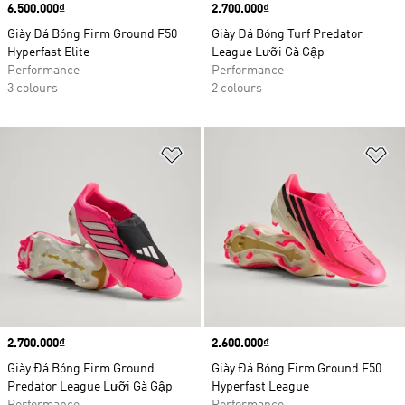
Price
6.500.000₫
Price
2.700.000₫
Giày Đá Bóng Firm Ground F50
Giày Đá Bóng Turf Predator
Hyperfast Elite
League Lưỡi Gà Gập
Performance
Performance
3 colours
2 colours
Add to Wishlist
Ad
Price
2.700.000₫
Price
2.600.000₫
Giày Đá Bóng Firm Ground
Giày Đá Bóng Firm Ground F50
Predator League Lưỡi Gà Gập
Hyperfast League