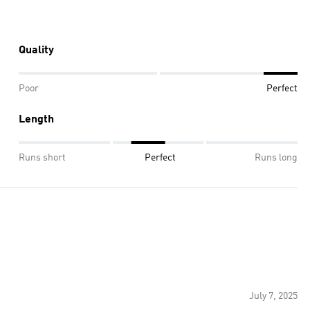
Quality
Poor
Perfect
Length
Runs short
Perfect
Runs long
July 7, 2025