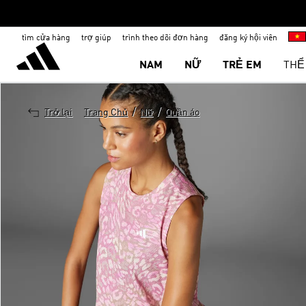
tìm cửa hàng
trợ giúp
trình theo dõi đơn hàng
đăng ký hội viên
NAM
NỮ
TRẺ EM
THỂ
/
/
Trở lại
Trang Chủ
Nữ
Quần áo