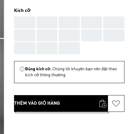
Kích cỡ
AAA
AAA
AAA
AAA
AAA
AAA
AAA
AAA
AAA
AAA
AAA
AAA
AAA
Đúng kích cỡ.
Chúng tôi khuyên bạn nên đặt theo
kích cỡ thông thường.
THÊM VÀO GIỎ HÀNG