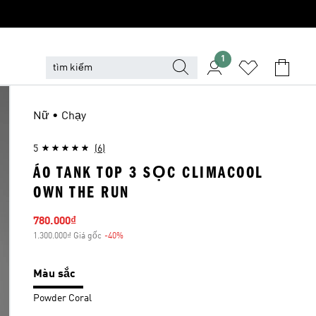
1
Nữ • Chạy
5
(6)
ÁO TANK TOP 3 SỌC CLIMACOOL
OWN THE RUN
Giá bán
780.000₫
1.300.000₫ Giá gốc
-40%
Giảm giá
Màu sắc
Powder Coral