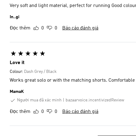
Very soft and light material, perfect for running Good col
In..gi
Đọc thêm
0
0
Báo cáo đánh giá
Love it
Colour:
Dash Grey / Black
Works great solo or with the matching shorts. Comfortable 
MamaK
Người mua đã xác minh
bazaarvoice.incentivizedReview
Đọc thêm
0
0
Báo cáo đánh giá