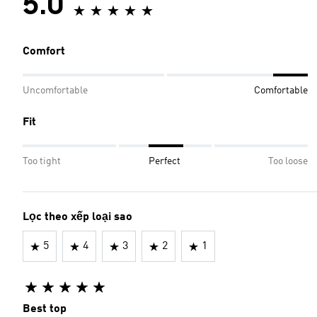
5.0
Comfort
Uncomfortable
Comfortable
Fit
Too tight
Perfect
Too loose
Lọc theo xếp loại sao
5
4
3
2
1
Best top