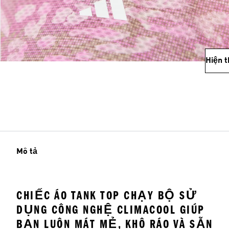
Hiện 
Mô tả
CHIẾC ÁO TANK TOP CHẠY BỘ SỬ
DỤNG CÔNG NGHỆ CLIMACOOL GIÚP
BẠN LUÔN MÁT MẺ, KHÔ RÁO VÀ SẴN