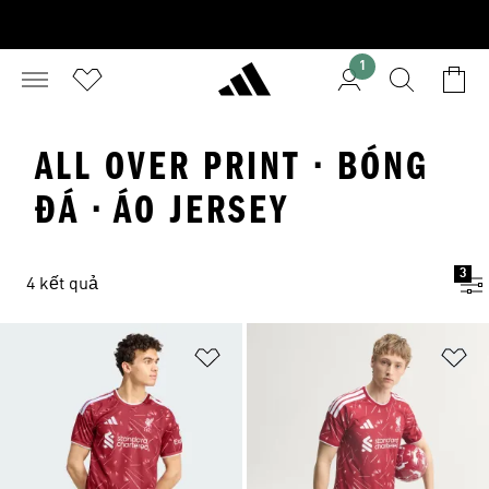
1
ALL OVER PRINT · BÓNG
ĐÁ · ÁO JERSEY
3
4 kết quả
Add to Wishlist
Ad