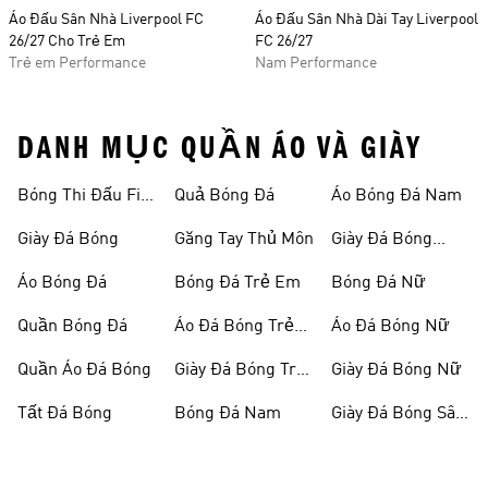
Áo Đấu Sân Nhà Liverpool FC
Áo Đấu Sân Nhà Dài Tay Liverpool
26/27 Cho Trẻ Em
FC 26/27
Trẻ em Performance
Nam Performance
DANH MỤC QUẦN ÁO VÀ GIÀY
Bóng Thi Đấu Fifa
Quả Bóng Đá
Áo Bóng Đá Nam
World Cup 26™
Giày Đá Bóng
Găng Tay Thủ Môn
Giày Đá Bóng
Nam
Áo Bóng Đá
Bóng Đá Trẻ Em
Bóng Đá Nữ
Quần Bóng Đá
Áo Đá Bóng Trẻ
Áo Đá Bóng Nữ
Em
Quần Áo Đá Bóng
Giày Đá Bóng Trẻ
Giày Đá Bóng Nữ
Em
Tất Đá Bóng
Bóng Đá Nam
Giày Đá Bóng Sân
Cỏ Nhân Tạo