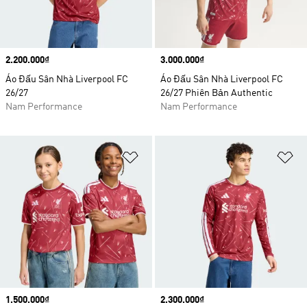
Price
2.200.000₫
Price
3.000.000₫
Áo Đấu Sân Nhà Liverpool FC
Áo Đấu Sân Nhà Liverpool FC
26/27
26/27 Phiên Bản Authentic
Nam Performance
Nam Performance
Add to Wishlist
Ad
Price
1.500.000₫
Price
2.300.000₫